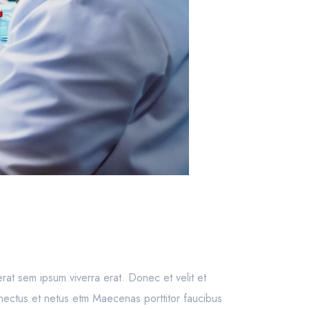
cerat sem ipsum viverra erat. Donec et velit et
senectus et netus etm Maecenas porttitor faucibus