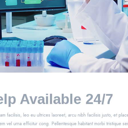
p Available 24/7
 facilisis, leo eu ultrices laoreet, arcu nibh facilisis justo, et pla
sem vel urna efficitur cong. Pellentesque habitant morbi tristique 