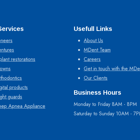
Services
Usefull Links
neers
About Us
ntures
MDent Team
plant restorations
Careers
owns
Get in touch with the MDe
thodontics
Our Clients
gital products
Business Hours
ght guards
Monday to Friday 8AM - 8PM
eep Apnea Appliance
Saturday to Sunday 10AM - 7