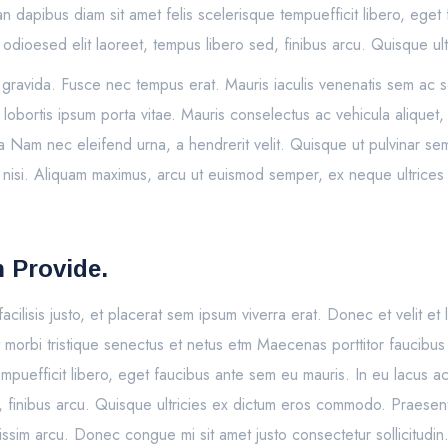
dapibus diam sit amet felis scelerisque tempuefficit libero, eget 
 odioesed elit laoreet, tempus libero sed, finibus arcu. Quisque u
t gravida. Fusce nec tempus erat. Mauris iaculis venenatis sem ac s
id lobortis ipsum porta vitae. Mauris conselectus ac vehicula alique
Nam nec eleifend urna, a hendrerit velit. Quisque ut pulvinar sem. 
isi. Aliquam maximus, arcu ut euismod semper, ex neque ultrices ve
 Provide.
 facilisis justo, et placerat sem ipsum viverra erat. Donec et velit e
t morbi tristique senectus et netus etm Maecenas porttitor faucibu
mpuefficit libero, eget faucibus ante sem eu mauris. In eu lacus a
d, finibus arcu. Quisque ultricies ex dictum eros commodo. Praesent
nissim arcu. Donec congue mi sit amet justo consectetur sollicitud