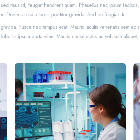
lla sed risus id, feugiat hendrerit quam. Phasellus nec ipsum facilisi
m. Donec a nisi a turpis porttitor gravida. Sed eu feugiat dui.
t gravida. Fusce nec tempus erat. Mauris iaculis venenatis sem ac s
id lobortis ipsum porta vitae. Mauris conselectus ac vehicula alique