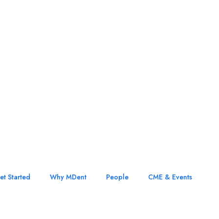
et Started
Why MDent
People
CME & Events