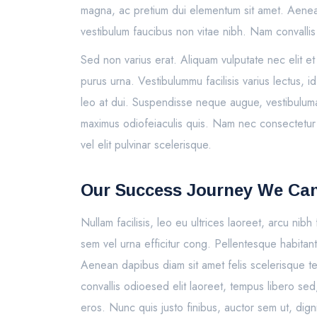
magna, ac pretium dui elementum sit amet. Aenean 
vestibulum faucibus non vitae nibh. Nam convallis
Sed non varius erat. Aliquam vulputate nec elit e
purus urna. Vestibulummu facilisis varius lectus, 
leo at dui. Suspendisse neque augue, vestibuluma 
maximus odiofeiaculis quis. Nam nec consectetur n
vel elit pulvinar scelerisque.
Our Success Journey We Can
Nullam facilisis, leo eu ultrices laoreet, arcu nibh
sem vel urna efficitur cong. Pellentesque habitan
Aenean dapibus diam sit amet felis scelerisque te
convallis odioesed elit laoreet, tempus libero se
eros. Nunc quis justo finibus, auctor sem ut, dig