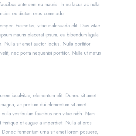
faucibus ante sem eu mauris. In eu lacus ac nulla
ltricies ex dictum eros commodo.
emper. Fusmetus, vitae malesuada elit. Duis vitae
t, ipsum mauris placerat ipsum, eu bibendum ligula
Nulla sit amet auctor lectus. Nulla porttitor
lit, nec porta nequenisi porttitor. Nulla ut metus
t lorem iaculvitae, elementum elit. Donec sit amet
s magna, ac pretium dui elementum sit amet.
c nulla vestibulum faucibus non vitae nibh. Nam
 tristique et augue a imperdiet. Nulla at eros
in. Donec fermentum urna sit amet lorem posuere,