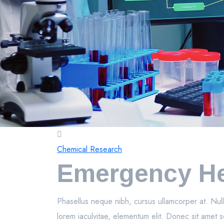
Chemical Research
Emergency Hel
Phasellus neque nibh, cursus ullamcorper at. Nullam
lorem iaculvitae, elementum elit. Donec sit amet 