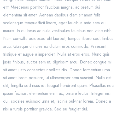
etm Maecenas porttitor faucibus magna, ac pretium dui
elementum sit amet. Aenean dapibus diam sit amet felis
scelerisque tempuefficit libero, eget faucibus ante sem eu
mauris. In eu lacus ac nulla vestibulum faucibus non vitae nibh.
Nam convallis odioesed elit laoreet, tempus libero sed, finibus
arcu. Quisque ultricies ex dictum eros commodo. Praesent
tristique et augue a imperdiet. Nulla at eros eros. Nunc quis
justo finibus, auctor sem ut, dignissim arcu. Donec congue mi
sit amet justo consectetur sollicitudin. Donec fermentum urna
sit amet lorem posuere, ut ullamcorper sem suscipit. Nulla est
elit, fringilla sed risus id, feugiat hendrerit quam. Phasellus nec
ipsum facilisis, elementum enim ac, ornare lectus. Integer nisi
dui, sodales euismod urna et, lacinia pulvinar lorem. Donec a
nisi a turpis porttitor gravida. Sed eu feugiat dui.