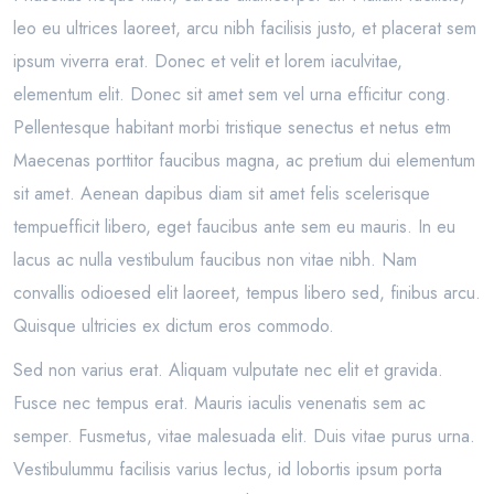
leo eu ultrices laoreet, arcu nibh facilisis justo, et placerat sem
ipsum viverra erat. Donec et velit et lorem iaculvitae,
elementum elit. Donec sit amet sem vel urna efficitur cong.
Pellentesque habitant morbi tristique senectus et netus etm
Maecenas porttitor faucibus magna, ac pretium dui elementum
sit amet. Aenean dapibus diam sit amet felis scelerisque
tempuefficit libero, eget faucibus ante sem eu mauris. In eu
lacus ac nulla vestibulum faucibus non vitae nibh. Nam
convallis odioesed elit laoreet, tempus libero sed, finibus arcu.
Quisque ultricies ex dictum eros commodo.
Sed non varius erat. Aliquam vulputate nec elit et gravida.
Fusce nec tempus erat. Mauris iaculis venenatis sem ac
semper. Fusmetus, vitae malesuada elit. Duis vitae purus urna.
Vestibulummu facilisis varius lectus, id lobortis ipsum porta